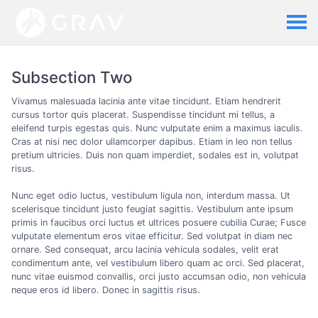
Subsection Two
Vivamus malesuada lacinia ante vitae tincidunt. Etiam hendrerit
cursus tortor quis placerat. Suspendisse tincidunt mi tellus, a
eleifend turpis egestas quis. Nunc vulputate enim a maximus iaculis.
Cras at nisi nec dolor ullamcorper dapibus. Etiam in leo non tellus
pretium ultricies. Duis non quam imperdiet, sodales est in, volutpat
risus.
Nunc eget odio luctus, vestibulum ligula non, interdum massa. Ut
scelerisque tincidunt justo feugiat sagittis. Vestibulum ante ipsum
primis in faucibus orci luctus et ultrices posuere cubilia Curae; Fusce
vulputate elementum eros vitae efficitur. Sed volutpat in diam nec
ornare. Sed consequat, arcu lacinia vehicula sodales, velit erat
condimentum ante, vel vestibulum libero quam ac orci. Sed placerat,
nunc vitae euismod convallis, orci justo accumsan odio, non vehicula
neque eros id libero. Donec in sagittis risus.